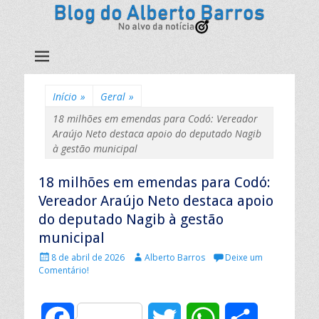
Início
»
Geral
»
18 milhões em emendas para Codó: Vereador
Araújo Neto destaca apoio do deputado Nagib
à gestão municipal
18 milhões em emendas para Codó:
Vereador Araújo Neto destaca apoio
do deputado Nagib à gestão
municipal
P
A
8 de abril de 2026
Alberto Barros
Deixe um
u
u
Comentário!
b
t
l
o
i
r
F
T
W
C