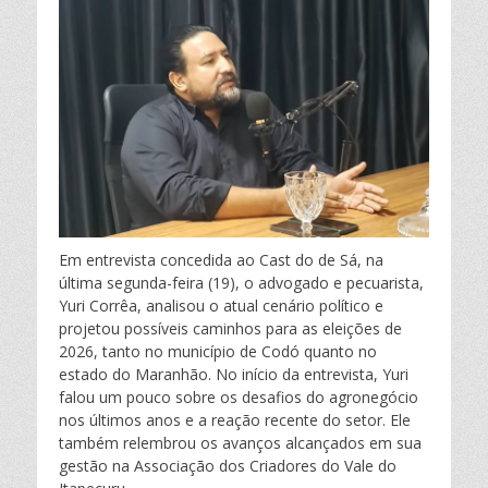
o
e
c
i
a
m
m
:
e
t
t
p
b
t
s
a
o
e
A
r
o
r
p
t
Em entrevista concedida ao Cast do de Sá, na
última segunda-feira (19), o advogado e pecuarista,
k
p
i
Yuri Corrêa, analisou o atual cenário político e
projetou possíveis caminhos para as eleições de
l
2026, tanto no município de Codó quanto no
estado do Maranhão. No início da entrevista, Yuri
falou um pouco sobre os desafios do agronegócio
h
nos últimos anos e a reação recente do setor. Ele
também relembrou os avanços alcançados em sua
a
gestão na Associação dos Criadores do Vale do