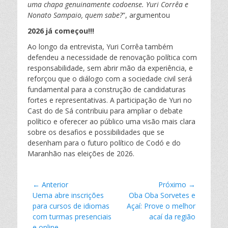
uma chapa genuinamente codoense. Yuri Corrêa e
Nonato Sampaio, quem sabe?
”, argumentou
2026 já começou!!!
Ao longo da entrevista, Yuri Corrêa também
defendeu a necessidade de renovação política com
responsabilidade, sem abrir mão da experiência, e
reforçou que o diálogo com a sociedade civil será
fundamental para a construção de candidaturas
fortes e representativas. A participação de Yuri no
Cast do de Sá contribuiu para ampliar o debate
político e oferecer ao público uma visão mais clara
sobre os desafios e possibilidades que se
desenham para o futuro político de Codó e do
Maranhão nas eleições de 2026.
Navegação
← Anterior
Próximo →
Postagem
Uema abre inscrições
Próxima
Oba Oba Sorvetes e
de
anterior:
para cursos de idiomas
postagem:
Açaí: Prove o melhor
Post
com turmas presenciais
acaí da região
e online