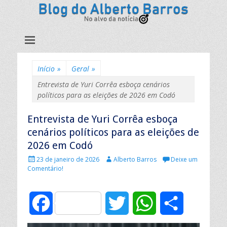
Início
»
Geral
»
Entrevista de Yuri Corrêa esboça cenários
políticos para as eleições de 2026 em Codó
Entrevista de Yuri Corrêa esboça
cenários políticos para as eleições de
2026 em Codó
P
A
23 de janeiro de 2026
Alberto Barros
Deixe um
u
u
Comentário!
b
t
l
o
i
r
F
T
W
C
c
:
a
d
a
w
h
o