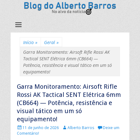
Início
»
Geral
»
Garra Monitoramento: Airsoft Rifle Rossi AK
Tactical SENT Elétrica 6mm (CB664) —
Potência, resistência e visual tático em um só
equipamento!
Garra Monitoramento: Airsoft Rifle
Rossi AK Tactical SENT Elétrica 6mm
(CB664) — Potência, resistência e
visual tático em um só
equipamento!
P
A
11 de junho de 2026
Alberto Barros
Deixe um
u
u
Comentário!
b
t