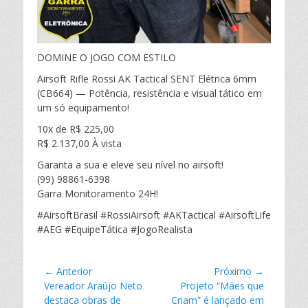
h
a
DOMINE O JOGO COM ESTILO
r
Airsoft Rifle Rossi AK Tactical SENT Elétrica 6mm
(CB664) — Potência, resistência e visual tático em
um só equipamento!
10x de R$ 225,00
R$ 2.137,00 À vista
Garanta a sua e eleve seu nível no airsoft!
(99) 98861-6398
Garra Monitoramento 24H!
#AirsoftBrasil #RossiAirsoft #AKTactical #AirsoftLife
#AEG #EquipeTática #JogoRealista
Navegação
← Anterior
Próximo →
Postagem
Vereador Araújo Neto
Próxima
Projeto “Mães que
de
anterior:
destaca obras de
postagem:
Criam” é lançado em