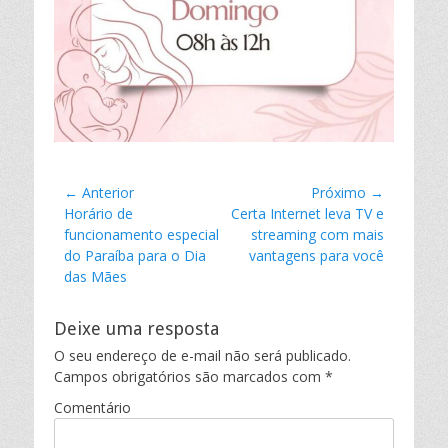
r
Navegação
← Anterior
Próximo →
Postagem
Horário de
Próxima
Certa Internet leva TV e
de
anterior:
funcionamento especial
postagem:
streaming com mais
Post
do Paraíba para o Dia
vantagens para você
das Mães
Deixe uma resposta
O seu endereço de e-mail não será publicado.
Campos obrigatórios são marcados com
*
Comentário