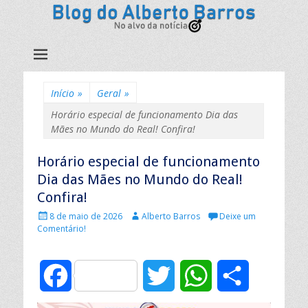
Início
»
Geral
»
Horário especial de funcionamento Dia das
Mães no Mundo do Real! Confira!
Horário especial de funcionamento
Dia das Mães no Mundo do Real!
Confira!
P
A
8 de maio de 2026
Alberto Barros
Deixe um
u
u
Comentário!
b
t
l
o
i
r
F
T
W
C
c
:
a
d
a
w
h
o