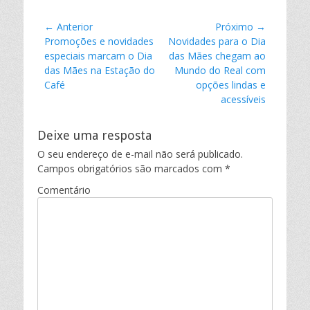
Navegação
← Anterior
Próximo →
Postagem
Promoções e novidades
Próxima
Novidades para o Dia
de
anterior:
especiais marcam o Dia
postagem:
das Mães chegam ao
Post
das Mães na Estação do
Mundo do Real com
Café
opções lindas e
acessíveis
Deixe uma resposta
O seu endereço de e-mail não será publicado.
Campos obrigatórios são marcados com
*
Comentário