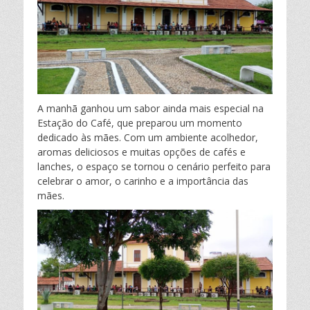
:
e
t
t
p
b
t
s
a
o
e
A
r
A manhã ganhou um sabor ainda mais especial na
Estação do Café, que preparou um momento
o
r
p
t
dedicado às mães. Com um ambiente acolhedor,
aromas deliciosos e muitas opções de cafés e
k
p
i
lanches, o espaço se tornou o cenário perfeito para
celebrar o amor, o carinho e a importância das
l
mães.
h
a
r