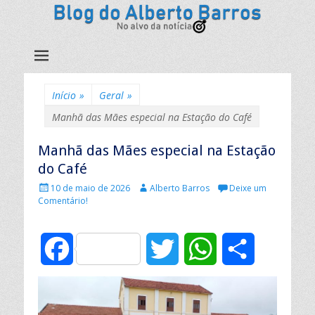
Início
»
Geral
»
Manhã das Mães especial na Estação do Café
Manhã das Mães especial na Estação
do Café
P
A
10 de maio de 2026
Alberto Barros
Deixe um
u
u
Comentário!
b
t
l
o
i
r
F
T
W
C
c
:
a
d
a
w
h
o
o
e
c
i
a
m
m