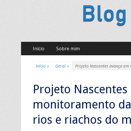
Ir
Menu principal
Início
Sobre mim
para
o
conteúdo
Início
»
Geral
»
Projeto Nascentes avança em 
Projeto Nascente
monitoramento da 
rios e riachos do 