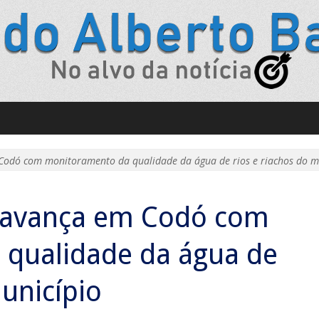
Codó com monitoramento da qualidade da água de rios e riachos do m
s avança em Codó com
qualidade da água de
município