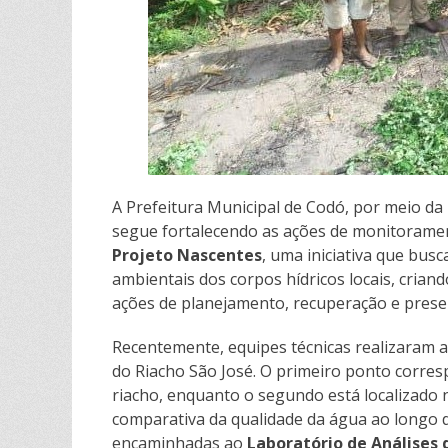
l
h
a
r
A Prefeitura Municipal de Codó, por meio da
segue fortalecendo as ações de monitoramen
Projeto Nascentes
, uma iniciativa que bus
ambientais dos corpos hídricos locais, crian
ações de planejamento, recuperação e prese
Recentemente, equipes técnicas realizaram a
do Riacho São José. O primeiro ponto corre
riacho, enquanto o segundo está localizado 
comparativa da qualidade da água ao longo 
encaminhadas ao
Laboratório de Análises