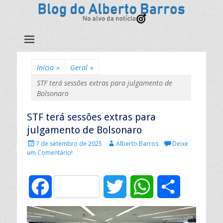
Início
»
Geral
»
STF terá sessões extras para julgamento de
Bolsonaro
STF terá sessões extras para
julgamento de Bolsonaro
P
A
7 de setembro de 2025
Alberto Barros
Deixe
u
u
um Comentário!
b
t
l
o
i
r
F
T
W
C
c
:
a
d
a
w
h
o
o