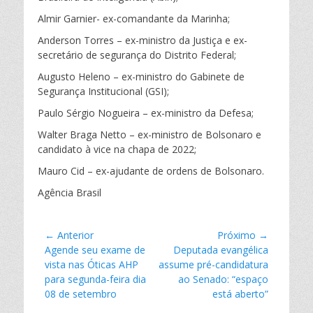
Almir Garnier- ex-comandante da Marinha;
Anderson Torres – ex-ministro da Justiça e ex-
secretário de segurança do Distrito Federal;
Augusto Heleno – ex-ministro do Gabinete de
Segurança Institucional (GSI);
Paulo Sérgio Nogueira – ex-ministro da Defesa;
Walter Braga Netto – ex-ministro de Bolsonaro e
candidato à vice na chapa de 2022;
Mauro Cid – ex-ajudante de ordens de Bolsonaro.
Agência Brasil
Navegação
← Anterior
Próximo →
Postagem
Agende seu exame de
Próxima
Deputada evangélica
de
anterior:
vista nas Óticas AHP
postagem:
assume pré-candidatura
Post
para segunda-feira dia
ao Senado: “espaço
08 de setembro
está aberto”