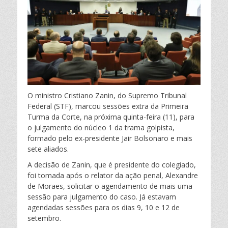
e
c
i
a
m
m
:
e
t
t
p
b
t
s
a
o
e
A
r
O ministro Cristiano Zanin, do Supremo Tribunal
o
r
p
t
Federal (STF), marcou sessões extra da Primeira
Turma da Corte, na próxima quinta-feira (11), para
k
p
i
o julgamento do núcleo 1 da trama golpista,
formado pelo ex-presidente Jair Bolsonaro e mais
sete aliados.
l
A decisão de Zanin, que é presidente do colegiado,
h
foi tomada após o relator da ação penal, Alexandre
de Moraes, solicitar o agendamento de mais uma
a
sessão para julgamento do caso. Já estavam
agendadas sessões para os dias 9, 10 e 12 de
setembro.
r