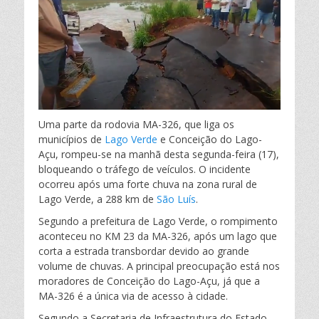
e
c
i
a
m
m
:
e
t
t
p
b
t
s
a
o
e
A
r
Uma parte da rodovia MA-326, que liga os
municípios de
Lago Verde
e Conceição do Lago-
o
r
p
t
Açu, rompeu-se na manhã desta segunda-feira (17),
bloqueando o tráfego de veículos. O incidente
k
p
i
ocorreu após uma forte chuva na zona rural de
Lago Verde, a 288 km de
São Luís
.
l
Segundo a prefeitura de Lago Verde, o rompimento
aconteceu no KM 23 da MA-326, após um lago que
h
corta a estrada transbordar devido ao grande
volume de chuvas. A principal preocupação está nos
a
moradores de Conceição do Lago-Açu, já que a
MA-326 é a única via de acesso à cidade.
r
Segundo a Secretaria de Infraestrutura do Estado