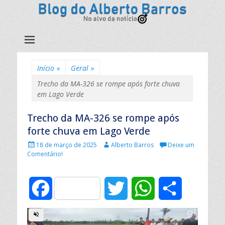
Início
»
Geral
»
Trecho da MA-326 se rompe após forte chuva
em Lago Verde
Trecho da MA-326 se rompe após
forte chuva em Lago Verde
P
A
18 de março de 2025
Alberto Barros
Deixe um
u
u
Comentário!
b
t
l
o
i
r
F
T
W
C
c
:
a
d
a
w
h
o
o