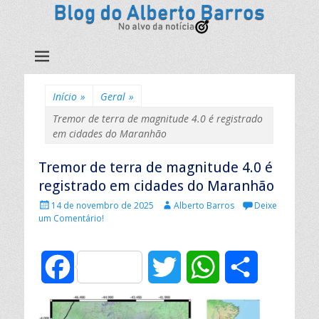
Início
»
Geral
»
Tremor de terra de magnitude 4.0 é registrado
em cidades do Maranhão
Tremor de terra de magnitude 4.0 é
registrado em cidades do Maranhão
P
A
14 de novembro de 2025
Alberto Barros
Deixe
u
u
um Comentário!
b
t
l
o
i
r
F
T
W
C
c
:
a
d
a
w
h
o
o