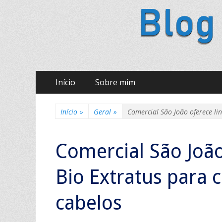
Ir
Menu principal
Início
Sobre mim
para
o
conteúdo
Início
»
Geral
»
Comercial São João oferece li
Comercial São João
Bio Extratus para 
cabelos