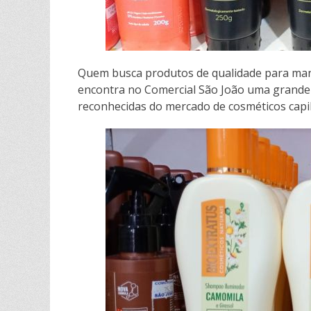
l
h
a
Quem busca produtos de qualidade para mant
encontra no Comercial São João uma grande 
r
reconhecidas do mercado de cosméticos capil