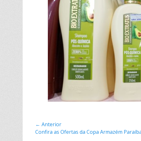
Navegação
← Anterior
Postagem
Confira as Ofertas da Copa Armazém Paraíb
de
anterior: