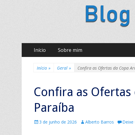
Ir
Menu principal
Início
Sobre mim
para
o
conteúdo
Início
»
Geral
»
Confira as Ofertas da Copa 
Confira as Oferta
Paraíba
P
3 de junho de 2026
A
Alberto Barros
Deixe
u
u
b
t